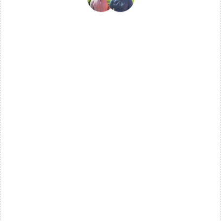
Kom igång
Din resa till effektivare 
arbetsflöden startar 
med en kostnadsfri 
konsultation
Namn
Företag
E-post