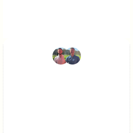
Kom igång
Din resa till effektivare 
arbetsflöden startar 
med en kostnadsfri 
konsultation