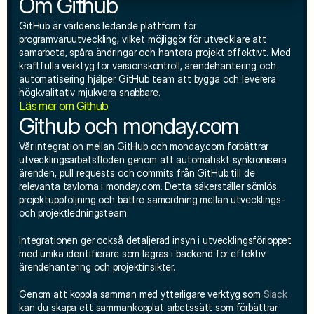
Om Github
GitHub är världens ledande plattform för 
programvaruutveckling, vilket möjliggör för utvecklare att 
samarbeta, spåra ändringar och hantera projekt effektivt. Med 
kraftfulla verktyg för versionskontroll, ärendehantering och 
automatisering hjälper GitHub team att bygga och leverera 
högkvalitativ mjukvara snabbare.
Läs mer om Github
Github och monday.com
Vår integration mellan GitHub och monday.com förbättrar 
utvecklingsarbetsflöden genom att automatiskt synkronisera 
ärenden, pull requests och commits från GitHub till de 
relevanta tavlorna i monday.com. Detta säkerställer sömlös 
projektuppföljning och bättre samordning mellan utvecklings- 
och projektledningsteam.
Integrationen ger också detaljerad insyn i utvecklingsförloppet 
med unika identifierare som lagras i backend för effektiv 
ärendehantering och projektinsikter.
Genom att koppla samman med ytterligare verktyg som 
Slack
kan du skapa ett sammankopplat arbetssätt som förbättrar 